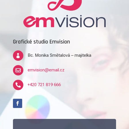
Grafické studio Emvision
Bc. Monika Smětalová – majitelka

emvision@email.cz

+420 721 819 666
